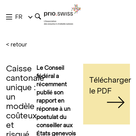
FR
< retour
Caisse
Le Conseil
fédéral a
cantonale
Télécharger
récemment
unique :
le PDF
publié son
un
rapport en
modèle
réponse à un
coûteux
postulat du
et
conseiller aux
risqué
États genevois