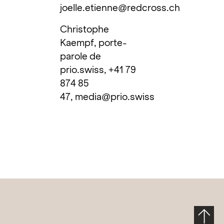
joelle.etienne@redcross.ch
Christophe
Kaempf, porte-
parole de
prio.swiss, +41 79
874 85
47,
media@prio.swiss