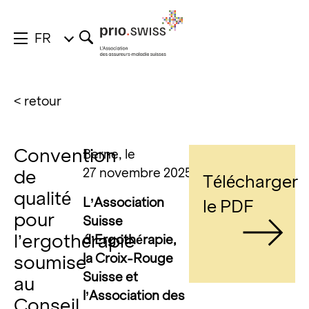
FR
< retour
Convention
Berne, le
27 novembre 2025
de
Télécharger
qualité
L’Association
le PDF
pour
Suisse
l’ergothérapie
d’Ergothérapie,
la Croix-Rouge
soumise
Suisse et
au
l’Association des
Conseil