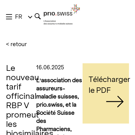
FR
< retour
Le
16.06.2025
nouveau
Télécharger
L’association des
tarif
assureurs-
le PDF
officinal
maladie suisses,
RBP V
prio.swiss, et la
Société Suisse
promeut
des
les
Pharmaciens,
biosimilaires