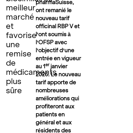
pharmaSuisse,
meilleur
ont remanié le
marché
nouveau tarif
et
officinal RBP V et
favorise
l’ont soumis à
l’OFSP avec
une
l’objectif d’une
remise
entrée en vigueur
de
er
au 1
janvier
médicaments
2026. Le nouveau
plus
tarif apporte de
sûre
nombreuses
améliorations qui
profiteront aux
patients en
général et aux
résidents des