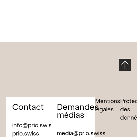
Mentions
Prote
Contact
Demandes
légales
des
médias
donné
info@prio.swiss
media@prio.swiss
prio.swiss