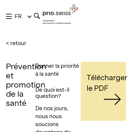
FR
< retour
Prévention
Donner la priorité
à la santé
et
Télécharger
promotion
le PDF
De quoi est-il
de la
question?
santé
De nos jours,
nous nous
soucions