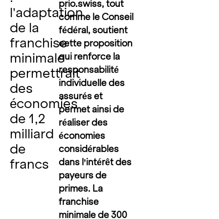
prio.swiss, tout
l’adaptation
comme le Conseil
de la
fédéral, soutient
franchise
cette proposition
minimale
qui renforce la
responsabilité
permettrait
individuelle des
des
assurés et
économies
permet ainsi de
de 1,2
réaliser des
milliard
économies
de
considérables
francs
dans l’intérêt des
payeurs de
primes. La
franchise
minimale de 300