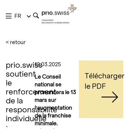
FR
< retour
prio.swiss
12.03.2025
soutient
Télécharger
Le Conseil
le
national se
le PDF
renforcement
prononcera le 13
de la
mars sur
l’augmentation
responsabilité
de la franchise
individuelle
minimale.
: