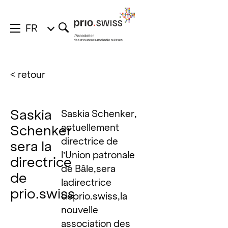
FR
< retour
Saskia
Saskia Schenker,
actuellement
Schenker
directrice de
sera la
l’Union patronale
directrice
de Bâle,sera
de
ladirectrice
prio.swiss
deprio.swiss,la
nouvelle
association des