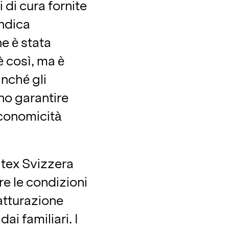
 di cura fornite
indica
e è stata
è così, ma è
nché gli
no garantire
economicità
pitex Svizzera
e le condizioni
atturazione
ai familiari. I