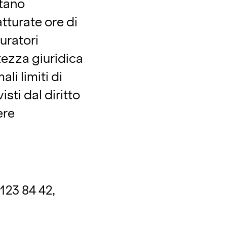
stano
turate ore di
uratori
tezza giuridica
li limiti di
isti dal diritto
ere
123 84 42,