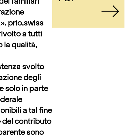
ei familiari
razione
». prio.swiss
volto a tutti
 la qualità,
a
stenza svolto
iazione degli
e solo in parte
ederale
ibili a tal fine
e del contributo
sparente sono