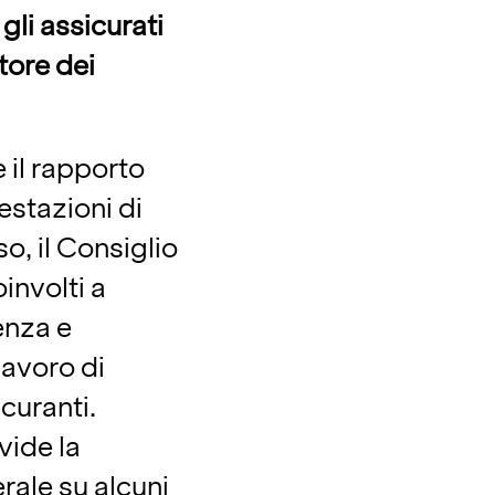
gli assicurati
ttore dei
 il rapporto
estazioni di
so, il Consiglio
oinvolti a
renza e
lavoro di
 curanti.
vide la
rale su alcuni