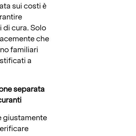
ta sui costi è
rantire
 di cura. Solo
icacemente che
no familiari
stificati a
ione separata
curanti
ce giustamente
erificare