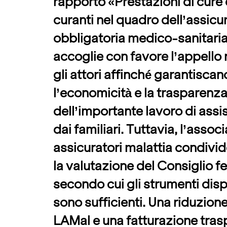
rapporto «Prestazioni di cure d
curanti nel quadro dell’assicu
obbligatoria medico-sanitaria
accoglie con favore l’appello ri
gli attori affinché garantiscano
l’economicità e la trasparenz
dell’importante lavoro di assi
dai familiari. Tuttavia, l’assoc
assicuratori malattia condivid
la valutazione del Consiglio f
secondo cui gli strumenti dispon
sono sufficienti. Una riduzion
LAMal e una fatturazione tra