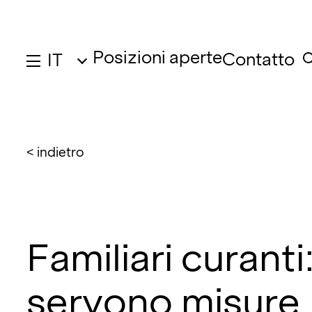
Posizioni aperte
Contatto
IT
< indietro
Familiari curanti
servono misure