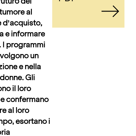
futuro dei
 tumore al
e d’acquisto,
a e informare
à. I programmi
svolgono un
ione e nella
 donne. Gli
no il loro
 e confermano
e al loro
mpo, esortano i
ria