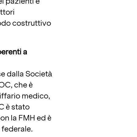
i pazienti e
ttori
odo costruttivo
oerenti a
se dalla Società
DOC, che è
iffario medico,
 è stato
con la FMH ed è
 federale.