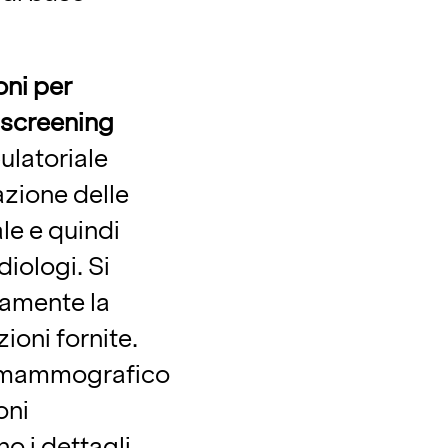
ni per
 screening
ulatoriale
zione delle
le e quindi
diologi. Si
tamente la
ioni fornite.
g mammografico
oni
o i dettagli