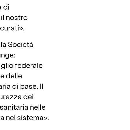
a di
il nostro
curati».
la Società
unge:
glio federale
le delle
ria di base. Il
curezza dei
sanitaria nelle
a nel sistema».