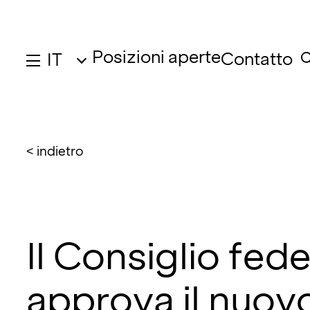
Posizioni aperte
Contatto
IT
< indietro
Il Consiglio fed
approva il nuov