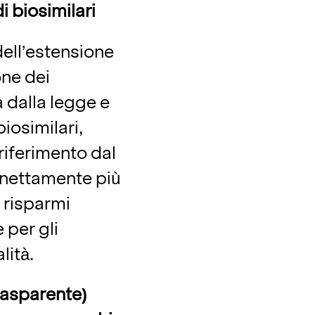
i biosimilari
 dell’estensione
one dei
 dalla legge e
iosimilari,
riferimento dal
 nettamente più
 risparmi
 per gli
lità.
rasparente)