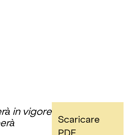
erà in vigore
Scaricare
eerà
PDF