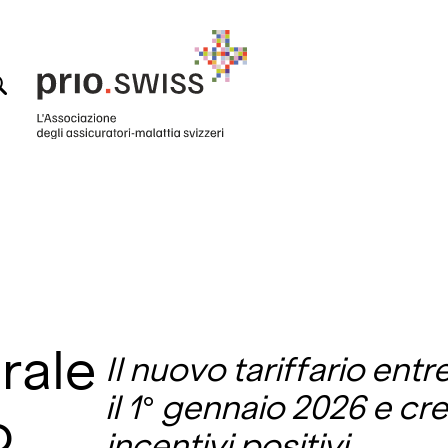
erale
Il nuovo tariffario entr
il 1° gennaio 2026 e cr
o
incentivi positivi