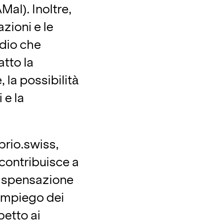
Mal). Inoltre,
zioni e le
ndio che
tto la
 la possibilità
 e la
prio.swiss,
 contribuisce a
 dispensazione
’impiego dei
petto ai