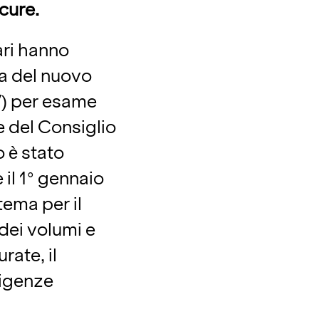
 cure.
fari hanno
ta del nuovo
 V) per esame
e del Consiglio
o è stato
 il 1° gennaio
tema per il
dei volumi e
rate, il
sigenze