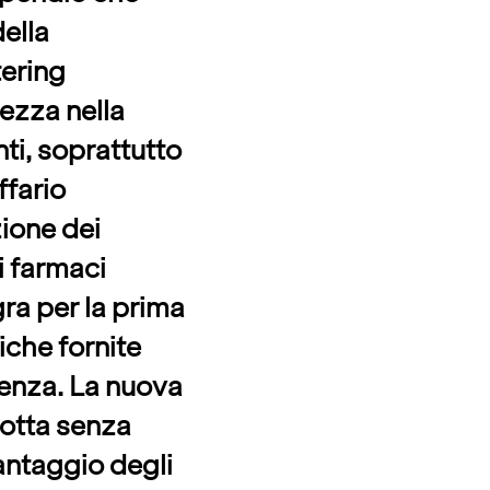
della
tering
rezza nella
i, soprattutto
ffario
ione dei
i farmaci
gra per la prima
iche fornite
denza. La nuova
odotta senza
antaggio degli