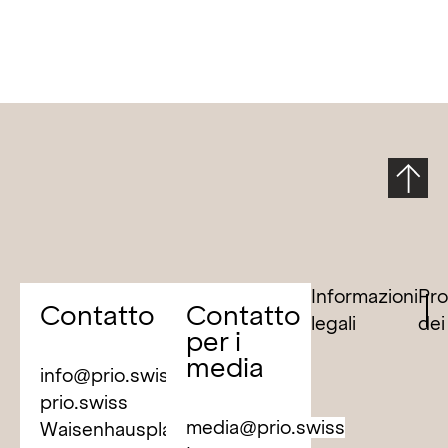
Informazioni
Pro
Contatto
Contatto
legali
dei
per i
media
info@prio.swiss
prio.swiss
media@prio.swiss
Waisenhausplatz