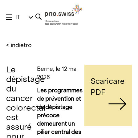
IT
< indietro
Le
Berne, le 12 mai
2026
dépistage
Scaricare
du
Les programmes
PDF
cancer
de prévention et
colorectal
de dépistage
précoce
est
demeurent un
assuré
pilier central des
pour