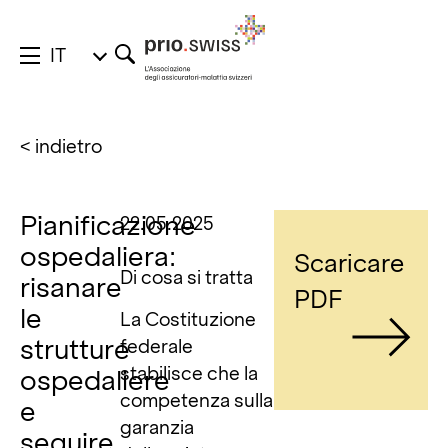
IT
< indietro
Pianificazione
22.05.2025
ospedaliera:
Scaricare
Di cosa si tratta
risanare
PDF
le
La Costituzione
strutture
federale
stabilisce che la
ospedaliere
competenza sulla
e
garanzia
seguire