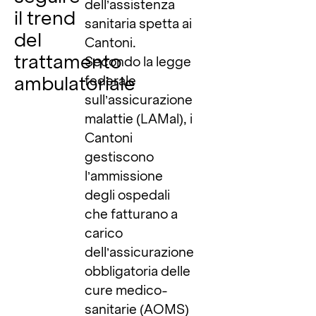
dell’assistenza
il trend
sanitaria spetta ai
del
Cantoni.
trattamento
Secondo la legge
ambulatoriale
federale
sull’assicurazione
malattie (LAMal), i
Cantoni
gestiscono
l’ammissione
degli ospedali
che fatturano a
carico
dell’assicurazione
obbligatoria delle
cure medico-
sanitarie (AOMS)