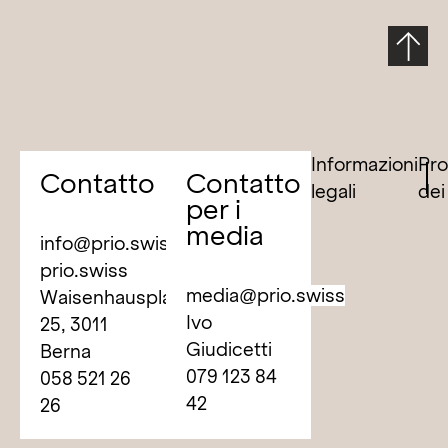
Informazioni
Pro
Contatto
Contatto
legali
dei
per i
media
info@prio.swiss
prio.swiss
media@prio.swiss
Waisenhausplatz
Ivo
25, 3011
Giudicetti
Berna
079 123 84
058 521 26
42
26