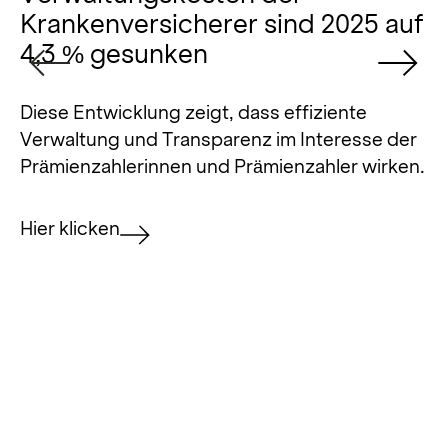
Krankenversicherer sind 2025 auf
c
4,3 % gesunken
m
I
Diese Entwicklung zeigt, dass effiziente
Verwaltung und Transparenz im Interesse der
La
Prämienzahlerinnen und Prämienzahler wirken.
os
al
Hier klicken
Hi