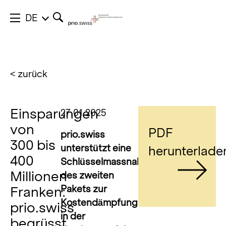
DE
< zurück
Einsparungen
27.01.2025
von
PDF
prio.swiss
300 bis
unterstützt eine
herunterlade
400
Schlüsselmassnahme
Millionen
des zweiten
Pakets zur
Franken:
Kostendämpfung
prio.swiss
in der
begrüsst