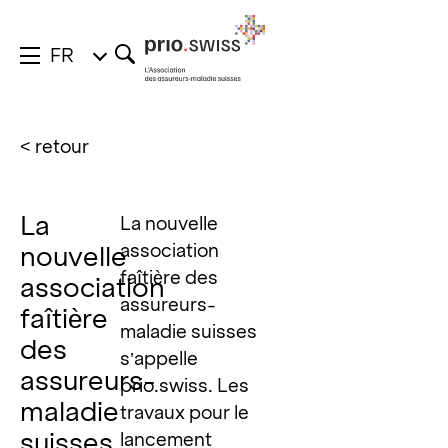
FR
< retour
La
La nouvelle
association
nouvelle
faîtière des
association
assureurs-
faîtière
maladie suisses
des
s’appelle
assureurs-
prio.swiss. Les
maladie
travaux pour le
suisses
lancement