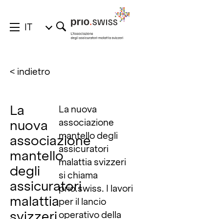
IT
< indietro
La
La nuova
associazione
nuova
mantello degli
associazione
assicuratori
mantello
malattia svizzeri
degli
si chiama
assicuratori
prio.swiss. I lavori
malattia
per il lancio
svizzeri
operativo della