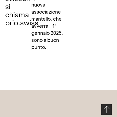
nuova
si
associazione
chiama
mantello, che
prio.swiss
avverrà il 1°
gennaio 2025,
sono a buon
punto.