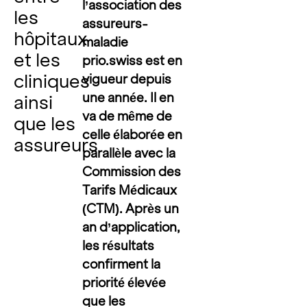
l’association des
les
assureurs-
hôpitaux
maladie
et les
prio.swiss est en
cliniques
vigueur depuis
une année. Il en
ainsi
va de même de
que les
celle élaborée en
assureurs
parallèle avec la
Commission des
Tarifs Médicaux
(CTM). Après un
an d’application,
les résultats
confirment la
priorité élevée
que les