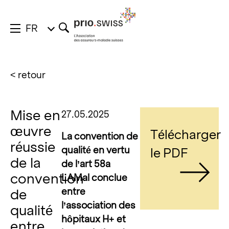
FR
< retour
Mise en
27.05.2025
œuvre
Télécharger
La convention de
réussie
qualité en vertu
le PDF
de la
de l’art 58a
convention
LAMal conclue
entre
de
l’association des
qualité
hôpitaux H+ et
entre