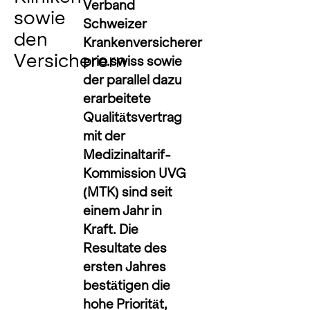
Verband
sowie
Schweizer
den
Krankenversicherer
Versicherern
prio.swiss sowie
der parallel dazu
erarbeitete
Qualitätsvertrag
mit der
Medizinaltarif-
Kommission UVG
(MTK) sind seit
einem Jahr in
Kraft. Die
Resultate des
ersten Jahres
bestätigen die
hohe Priorität,