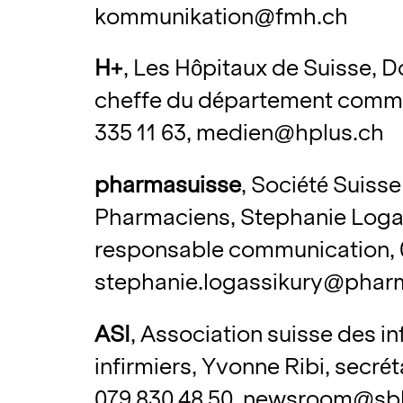
kommunikation@fmh.ch
H+
, Les Hôpitaux de Suisse, Do
cheffe du département commu
335 11 63,
medien@hplus.ch
pharmasuisse
, Société Suiss
Pharmaciens, Stephanie Loga
responsable communication, 0
stephanie.logassikury@phar
ASI
, Association suisse des in
infirmiers, Yvonne Ribi, secrét
079 830 48 50,
newsroom@sbk