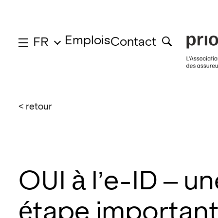
Emplois
Contact
FR
< retour
OUI à l’e-ID – u
étape importan