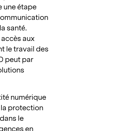
e une étape
 communication
la santé.
e accès aux
t le travail des
D peut par
solutions
ntité numérique
la protection
dans le
xigences en