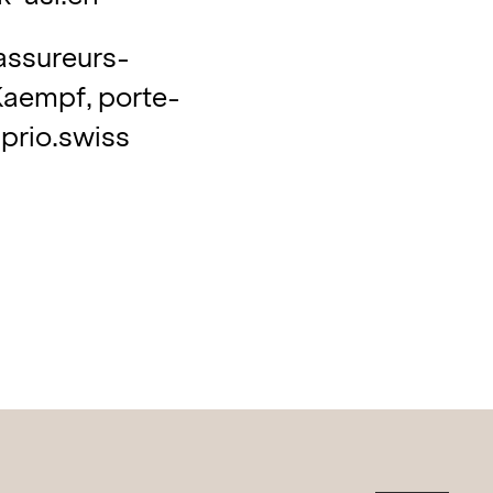
 assureurs-
Kaempf, porte-
rio.swiss