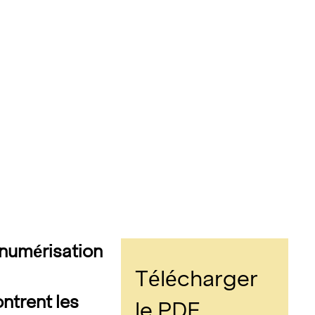
a numérisation
Télécharger
trent les
le PDF