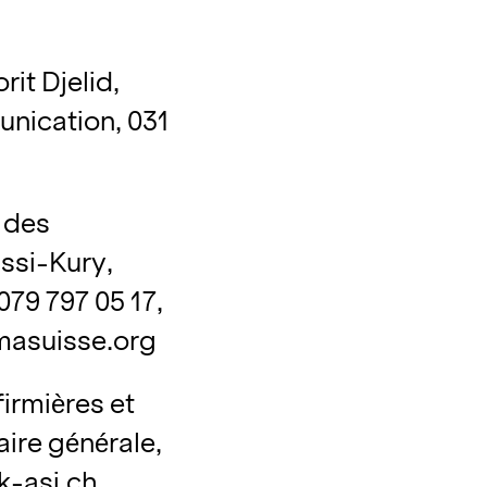
rit Djelid,
nication, 031
e des
ssi-Kury,
79 797 05 17,
masuisse.org
firmières et
aire générale,
-asi.ch