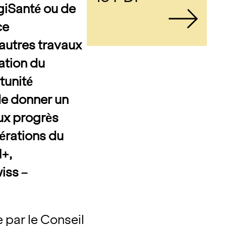
igiSanté ou de
ce
autres travaux
tation du
tunité
de donner un
ux progrès
dérations du
H+,
iss –
 par le Conseil