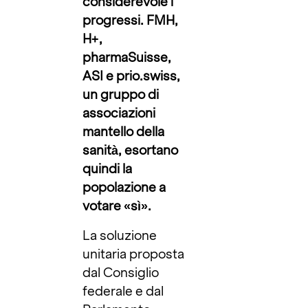
considerevole i
progressi. FMH,
H+,
pharmaSuisse,
ASI e prio.swiss,
un gruppo di
associazioni
mantello della
sanità, esortano
quindi la
popolazione a
votare «sì».
La soluzione
unitaria proposta
dal Consiglio
federale e dal