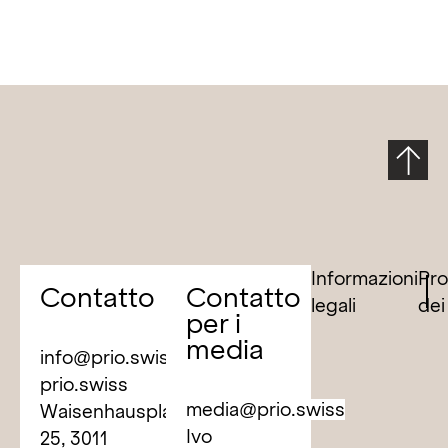
Informazioni
Pro
Contatto
Contatto
legali
dei
per i
media
info@prio.swiss
prio.swiss
media@prio.swiss
Waisenhausplatz
Ivo
25, 3011