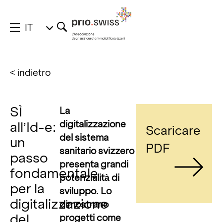
IT
< indietro
SÌ
La
digitalizzazione
all’Id-e:
Scaricare
del sistema
un
PDF
sanitario svizzero
passo
presenta grandi
fondamentale
potenzialità di
per la
sviluppo. Lo
digitalizzazione
dimostrano
del
progetti come