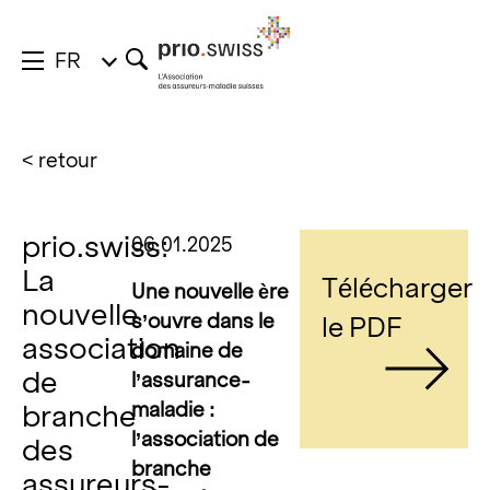
FR
< retour
prio.swiss:
06.01.2025
La
Télécharger
Une nouvelle ère
nouvelle
s’ouvre dans le
le PDF
association
domaine de
de
l’assurance-
maladie :
branche
l’association de
des
branche
assureurs-