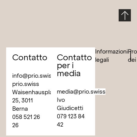
Informazioni
Pro
Contatto
Contatto
legali
dei
per i
media
info@prio.swiss
prio.swiss
media@prio.swiss
Waisenhausplatz
Ivo
25, 3011
Giudicetti
Berna
079 123 84
058 521 26
42
26