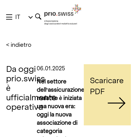
IT
< indietro
Da oggi
06.01.2025
prio.swiss
Scaricare
Nel settore
è
dell’assicurazione
PDF
ufficialmente
malattie è iniziata
operativa
una nuova era:
oggi la nuova
associazione di
categoria