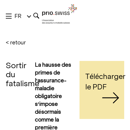
FR
< retour
Sortir
La hausse des
primes de
du
Télécharger
l’assurance-
fatalisme
le PDF
maladie
obligatoire
s’impose
désormais
comme la
première