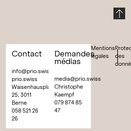
Mentions
Prote
Contact
Demandes
légales
des
médias
donné
info@prio.swiss
media@prio.swiss
prio.swiss
Christophe
Waisenhausplatz
Kaempf
25, 3011
079 874 85
Berne
47
058 521 26
26