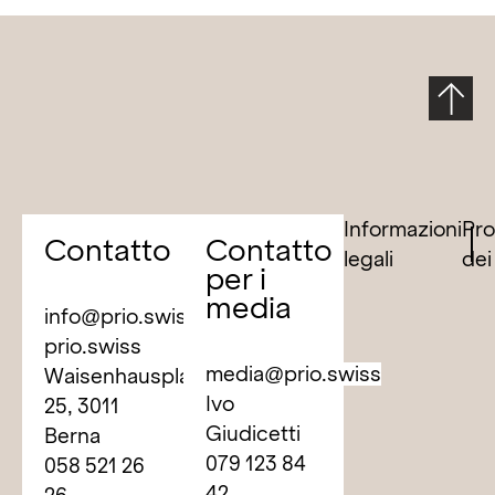
Informazioni
Pro
Contatto
Contatto
legali
dei
per i
media
info@prio.swiss
prio.swiss
media@prio.swiss
Waisenhausplatz
Ivo
25, 3011
Giudicetti
Berna
079 123 84
058 521 26
42