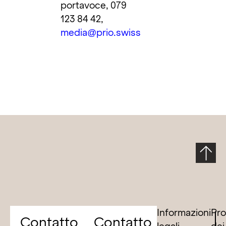
portavoce, 079
123 84 42,
media@prio.swiss
Informazioni
Pro
Contatto
Contatto