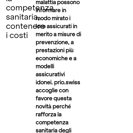
malattia possono
competenza
informare in
sanitaria,
modo mirato i
contenere
loro assicurati in
i costi
merito a misure di
prevenzione, a
prestazioni più
economiche e a
modelli
assicurativi
idonei. prio.swiss
accoglie con
favore questa
novità perché
rafforza la
competenza
sanitaria degli