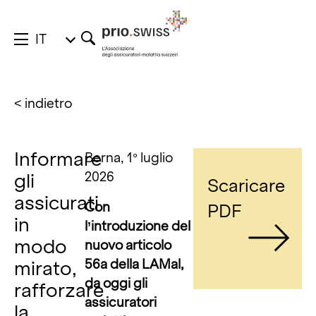
IT
< indietro
Informare
Berna, 1° luglio
2026
gli
Scaricare
assicurati
Con
PDF
in
l’introduzione del
modo
nuovo articolo
56a della LAMal,
mirato,
da oggi gli
rafforzare
assicuratori
la