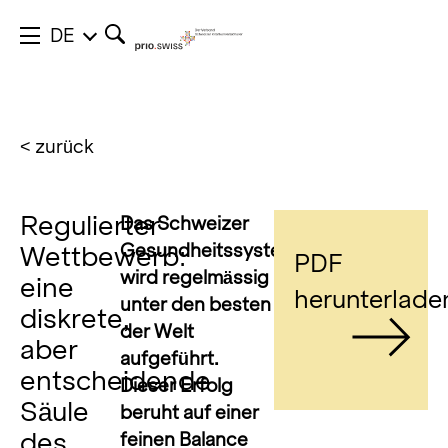
DE
< zurück
Regulierter
Das Schweizer
Gesundheitssystem
Wettbewerb:
PDF
wird regelmässig
eine
herunterlade
unter den besten
diskrete,
der Welt
aber
aufgeführt.
entscheidende
Dieser Erfolg
Säule
beruht auf einer
des
feinen Balance