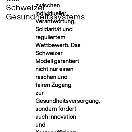
zwischen
Schweizer
individueller
Gesundheitssystems
Verantwortung,
Solidarität und
reguliertem
Wettbewerb. Das
Schweizer
Modell garantiert
nicht nur einen
raschen und
fairen Zugang
zur
Gesundheitsversorgung,
sondern fördert
auch Innovation
und