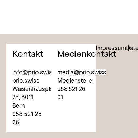
Impressum
Dat
Kontakt
Medienkontakt
info@prio.swiss
media@prio.swiss
prio.swiss
Medienstelle
Waisenhausplatz
058 521 26
25,
3011
01
Bern
058 521 26
26