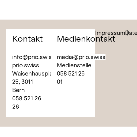
Impressum
Dat
Kontakt
Medienkontakt
info@prio.swiss
media@prio.swiss
prio.swiss
Medienstelle
Waisenhausplatz
058 521 26
25,
3011
01
Bern
058 521 26
26