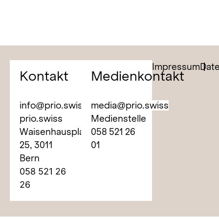
Impressum
Dat
Kontakt
Medienkontakt
info@prio.swiss
media@prio.swiss
prio.swiss
Medienstelle
Waisenhausplatz
058 521 26
25,
3011
01
Bern
058 521 26
26