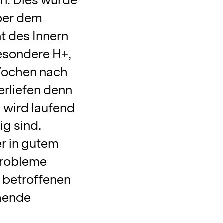
n. Dies wurde
ber dem
 des Innern
besondere H+,
 Wochen nach
erliefen denn
 wird laufend
ig sind.
r in gutem
Probleme
e betroffenen
hende