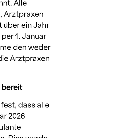
nt. Alle
r, Arztpraxen
t über ein Jahr
n per 1. Januar
e melden weder
die Arztpraxen
 bereit
fest, dass alle
uar 2026
ulante