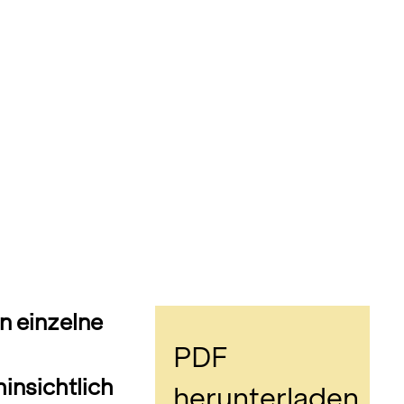
n einzelne
PDF
insichtlich
herunterladen