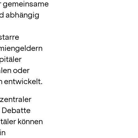
er gemeinsame
nd abhängig
starre
miengeldern
itäler
len oder
 entwickelt.
zentraler
n Debatte
täler können
in