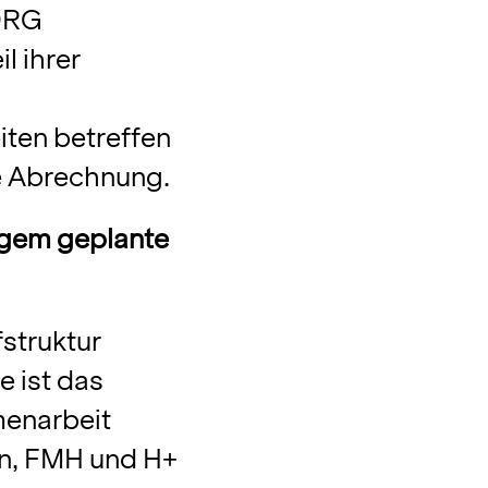
DRG
l ihrer
ten betreffen
e Abrechnung.
angem geplante
fstruktur
e ist das
menarbeit
n, FMH und H+