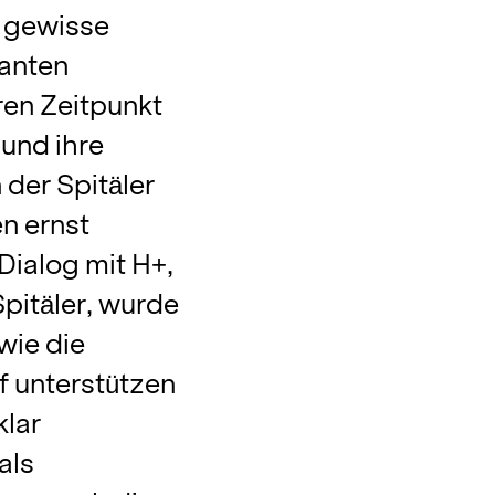
s gewisse
lanten
ren Zeitpunkt
und ihre
 der Spitäler
en ernst
Dialog mit H+,
pitäler, wurde
wie die
f unterstützen
klar
als