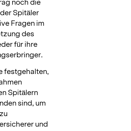
ag noch die
der Spitäler
tive Fragen im
tzung des
der für ihre
ngserbringer.
 festgehalten,
Rahmen
en Spitälern
inden sind, um
 zu
ersicherer und