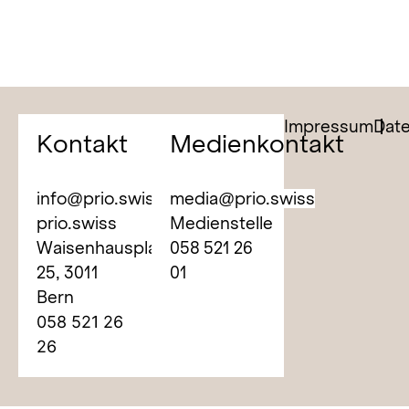
Impressum
Dat
Kontakt
Medienkontakt
info@prio.swiss
media@prio.swiss
prio.swiss
Medienstelle
Waisenhausplatz
058 521 26
25,
3011
01
Bern
058 521 26
26