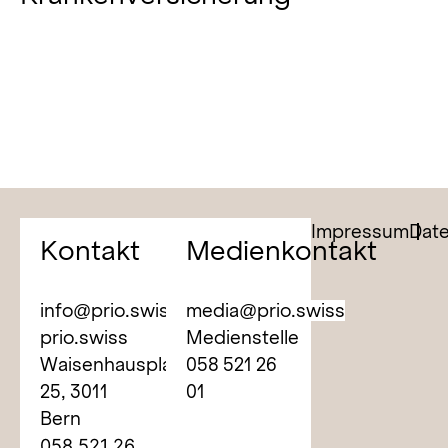
Impressum
Dat
Kontakt
Medienkontakt
info@prio.swiss
media@prio.swiss
prio.swiss
Medienstelle
Waisenhausplatz
058 521 26
25,
3011
01
Bern
058 521 26