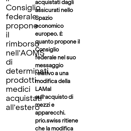
acquistati dagli
Consiglio
assicurati nello
federale
Spazio
propone
economico
il
europeo. È
quanto propone il
rimborso
Consiglio
nell’AOMS
federale nel suo
di
messaggio
determinati
relativo a una
prodotti
modifica della
medici
LAMal
acquistati
sull’acquisto di
mezzi e
all’estero
apparecchi.
prio.swiss
ritiene
che la modifica