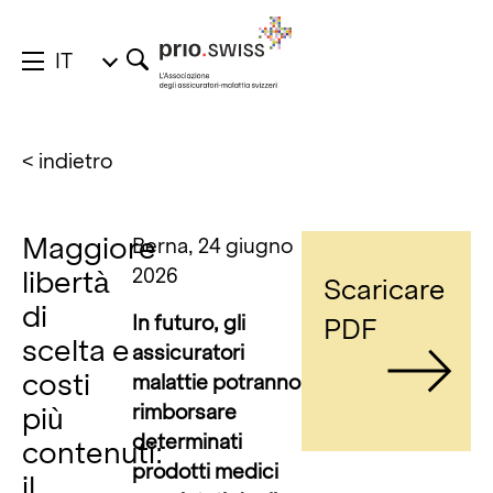
IT
< indietro
Maggiore
Berna, 24 giugno
2026
libertà
Scaricare
di
In futuro, gli
PDF
scelta e
assi
curatori
costi
malattie potranno
rimborsare
più
determinati
contenuti:
prodotti medici
il