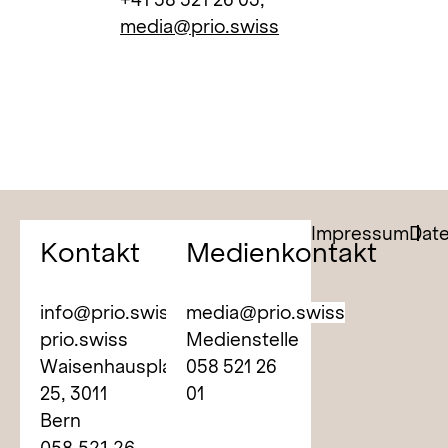
media@prio.swiss
Impressum
Dat
Kontakt
Medienkontakt
info@prio.swiss
media@prio.swiss
prio.swiss
Medienstelle
Waisenhausplatz
058 521 26
25,
3011
01
Bern
058 521 26