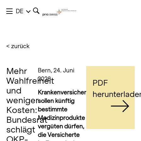
DE
< zurück
Mehr
Bern, 24. Juni
2026
Wahlfreiheit
PDF
und
Krankenversicherer
herunterlade
weniger
sollen künftig
Kosten:
bestimmte
Medizinprodukte
Bundesrat
vergüten dürfen,
schlägt
die Versicherte
OKP-