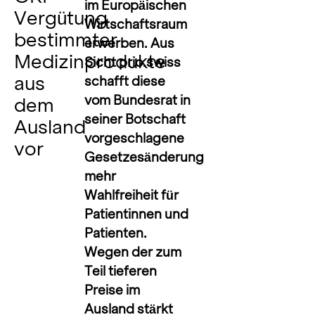
im Europäischen
Vergütung
Wirtschaftsraum
bestimmter
erwerben. Aus
Medizinprodukte
Sicht
prio.swiss
aus
schafft diese
vom Bundesrat in
dem
seiner Botschaft
Ausland
vorgeschlagene
vor
Gesetzesänderung
mehr
Wahlfreiheit für
Patientinnen und
Patienten.
Wegen der zum
Teil tieferen
Preise im
Ausland stärkt